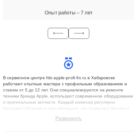
Опыт работы – 7 лет
В сервисном центре hbr.apple-profi-fix.ru в Хабаровске
работают опытные мастера с профильным образованием и
стажем от 5 до 12 лет. Они специализируются на ремонте
техники бренда Apple, используют современное оборудование
и оригинальные запчасти. Каждый инженер регулярно
проходит обучение и сертификацию, что позволяет быстро и
точноdiagnostikировать поломки и восстанавливать технику с
Развернуть
сохранением гарантии до 3 лет. Наши мастера решают
сложные случаи: от замены матриц и материнских плат до
ремонта после залития и восстановления данных. Благодаря