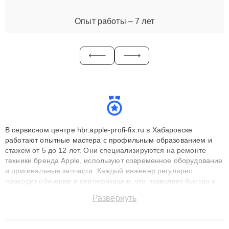
Опыт работы – 7 лет
В сервисном центре hbr.apple-profi-fix.ru в Хабаровске
работают опытные мастера с профильным образованием и
стажем от 5 до 12 лет. Они специализируются на ремонте
техники бренда Apple, используют современное оборудование
и оригинальные запчасти. Каждый инженер регулярно
проходит обучение и сертификацию, что позволяет быстро и
точноdiagnostikировать поломки и восстанавливать технику с
Развернуть
сохранением гарантии до 3 лет. Наши мастера решают
сложные случаи: от замены матриц и материнских плат до
ремонта после залития и восстановления данных. Благодаря