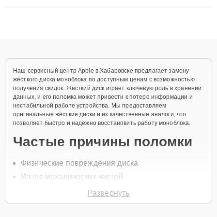
ремонта после залития и восстановления данных. Благодаря
высокой квалификации и ответственному подходу клиенты
получают быстрый, качественный ремонт и понятные
объяснения по результатам диагностики.
Наш сервисный центр Apple в Хабаровске предлагает замену
жёсткого диска моноблока по доступным ценам с возможностью
получения скидок. Жёсткий диск играет ключевую роль в хранении
данных, и его поломка может привести к потере информации и
нестабильной работе устройства. Мы предоставляем
оригинальные жёсткие диски и их качественные аналоги, что
позволяет быстро и надёжно восстановить работу моноблока.
Частые причины поломки
Физические повреждения диска
Износ механических частей
Ошибки при чтении данных
Развернуть
Перегрев устройства