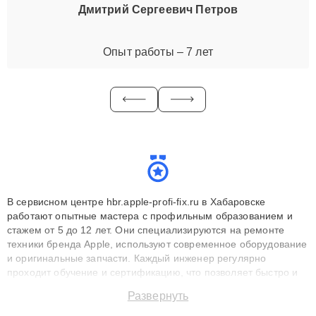
Дмитрий Сергеевич Петров
Опыт работы – 7 лет
В сервисном центре hbr.apple-profi-fix.ru в Хабаровске
работают опытные мастера с профильным образованием и
стажем от 5 до 12 лет. Они специализируются на ремонте
техники бренда Apple, используют современное оборудование
и оригинальные запчасти. Каждый инженер регулярно
проходит обучение и сертификацию, что позволяет быстро и
точноdiagnostikировать поломки и восстанавливать технику с
Развернуть
сохранением гарантии до 3 лет. Наши мастера решают
сложные случаи: от замены матриц и материнских плат до