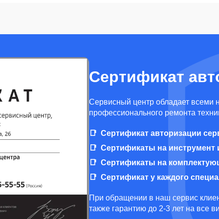
Сертификат авт
Cервисный центр обладает всеми 
профессионального ремонта техник
Сертификат авторизации сер
Сертификаты на инструмент 
Сертификаты на комплектую
Сертификат у каждого специ
При обращении в наш сервис клиен
также гарантию до 2-3 лет на все 