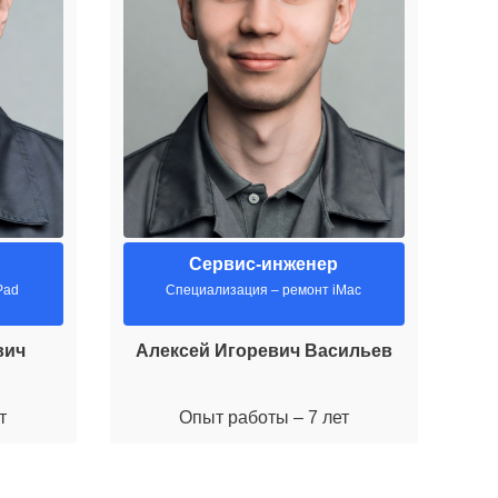
Сервис-инженер
Pad
Специализация – ремонт iMac
вич
Алексей Игоревич Васильев
М
т
Опыт работы – 7 лет