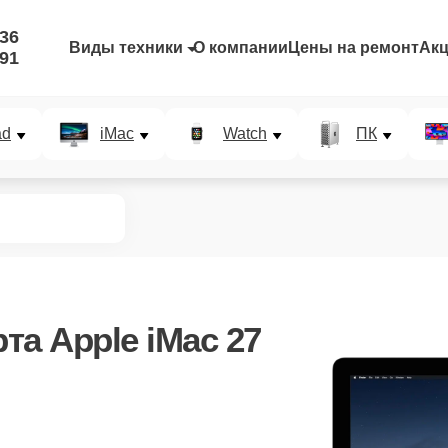
-36
Виды техники
О компании
Цены на ремонт
Ак
-91
ad
iMac
Watch
ПК
та Apple iMac 27