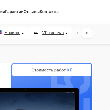
ции
Гарантии
Отзывы
Контакты
25%
Монитор
VR система
Наушники
Стоимость работ
0 ₽