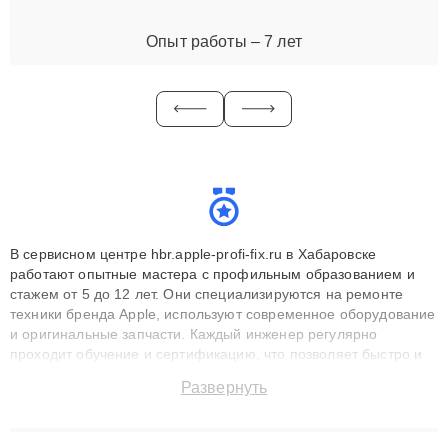
Опыт работы – 7 лет
В сервисном центре hbr.apple-profi-fix.ru в Хабаровске
работают опытные мастера с профильным образованием и
стажем от 5 до 12 лет. Они специализируются на ремонте
техники бренда Apple, используют современное оборудование
и оригинальные запчасти. Каждый инженер регулярно
проходит обучение и сертификацию, что позволяет быстро и
точноdiagnostikировать поломки и восстанавливать технику с
Развернуть
сохранением гарантии до 3 лет. Наши мастера решают
сложные случаи: от замены матриц и материнских плат до
ремонта после залития и восстановления данных. Благодаря