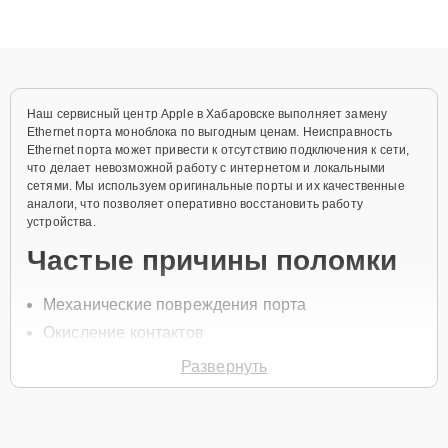
высокой квалификации и ответственному подходу клиенты
получают быстрый, качественный ремонт и понятные
объяснения по результатам диагностики.
Наш сервисный центр Apple в Хабаровске выполняет замену
Ethernet порта моноблока по выгодным ценам. Неисправность
Ethernet порта может привести к отсутствию подключения к сети,
что делает невозможной работу с интернетом и локальными
сетями. Мы используем оригинальные порты и их качественные
аналоги, что позволяет оперативно восстановить работу
устройства.
Частые причины поломки
Механические повреждения порта
Окисление контактов
Износ порта
Развернуть
Нарушение пайки
Сбои в работе драйверов