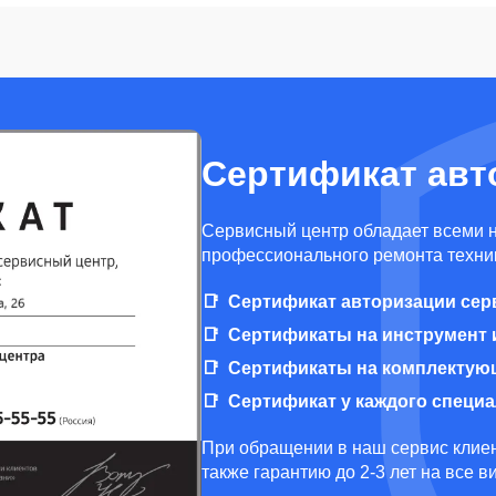
Сертификат авт
Cервисный центр обладает всеми 
профессионального ремонта техник
Сертификат авторизации сер
Сертификаты на инструмент 
Сертификаты на комплектую
Сертификат у каждого специ
При обращении в наш сервис клиен
также гарантию до 2-3 лет на все 