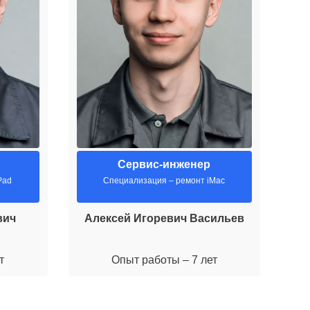
Сервис-инженер
Pad
Специализация – ремонт iMac
вич
Алексей Игоревич Васильев
М
т
Опыт работы – 7 лет