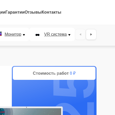
ции
Гарантии
Отзывы
Контакты
25%
Монитор
VR система
Наушники
Стоимость работ
0 ₽