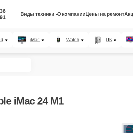
-36
Виды техники
О компании
Цены на ремонт
Ак
-91
ad
iMac
Watch
ПК
le iMac 24 M1