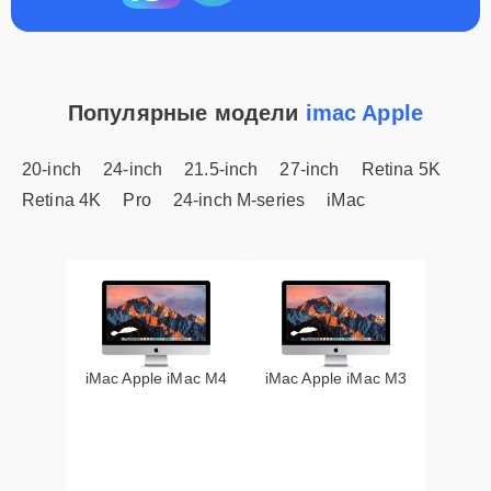
Популярные модели
imac Apple
20-inch
24-inch
21.5-inch
27-inch
Retina 5K
Retina 4K
Pro
24-inch M-series
iMac
iMac Apple iMac M4
iMac Apple iMac M3