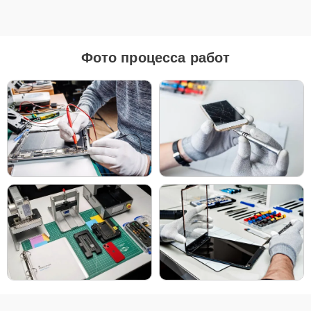
Для ремонта Apple iMac 24 M1 2021 мы предлагаем как
оригинальные запчасти, так и их качественные аналоги. Каждый
клиент может выбрать тот вариант, который лучше всего
соответствует его бюджету и предпочтениям.
Фото процесса работ
Как выбрать подходящие запчасти:
Если ваше устройство планируется использовать
длительное время, оригинальные запчасти — это
лучший выбор для обеспечения максимальной
совместимости и надежности.
Если планируется обновление устройства в
ближайшее время, можно рассмотреть установку
качественных аналогов для экономии, сохраняя
при этом высокие стандарты надежности.
Независимо от выбора, мы уверены в качестве всех деталей —
будь то оригинальные запчасти или надежные аналоги от
проверенных производителей.
Чтобы начать ремонт, просто позвоните по телефону +7 (958)
295-29-36 или оставьте
Заявку на сайте
. Наш специалист
свяжется с вами в течение минуты, чтобы уточнить все детали и
записать вас на диагностику или ремонт в удобное для вас время.
Мы стремимся сделать процесс максимально удобным и