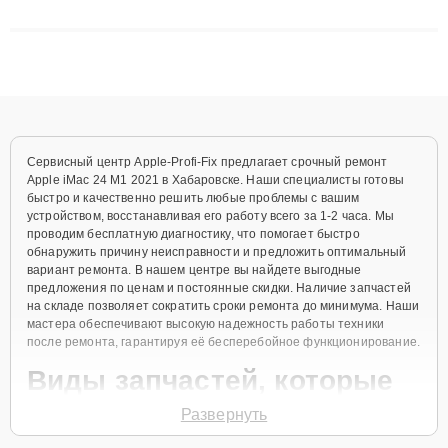
сложные случаи: от замены матриц и материнских плат до
ремонта после залития и восстановления данных. Благодаря
высокой квалификации и ответственному подходу клиенты
получают быстрый, качественный ремонт и понятные
объяснения по результатам диагностики.
Сервисный центр Apple-Profi-Fix предлагает срочный ремонт
Apple iMac 24 M1 2021 в Хабаровске. Наши специалисты готовы
быстро и качественно решить любые проблемы с вашим
устройством, восстанавливая его работу всего за 1-2 часа. Мы
проводим бесплатную диагностику, что помогает быстро
обнаружить причину неисправности и предложить оптимальный
вариант ремонта. В нашем центре вы найдете выгодные
предложения по ценам и постоянные скидки. Наличие запчастей
на складе позволяет сократить сроки ремонта до минимума. Наши
мастера обеспечивают высокую надежность работы техники
после ремонта, гарантируя её бесперебойное функционирование.
Виды запчастей, которые
мы используем
Развернуть