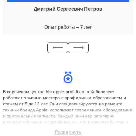
Дмитрий Сергеевич Петров
Опыт работы – 7 лет
В сервисном центре hbr.apple-profi-fix.ru в Хабаровске
работают опытные мастера с профильным образованием и
стажем от 5 до 12 лет. Они специализируются на ремонте
техники бренда Apple, используют современное оборудование
и оригинальные запчасти. Каждый инженер регулярно
проходит обучение и сертификацию, что позволяет быстро и
точноdiagnostikировать поломки и восстанавливать технику с
Развернуть
сохранением гарантии до 3 лет. Наши мастера решают