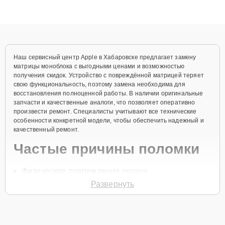
высокой квалификации и ответственному подходу клиенты
получают быстрый, качественный ремонт и понятные
объяснения по результатам диагностики.
Наш сервисный центр Apple в Хабаровске предлагает замену
матрицы моноблока с выгодными ценами и возможностью
получения скидок. Устройство с повреждённой матрицей теряет
свою функциональность, поэтому замена необходима для
восстановления полноценной работы. В наличии оригинальные
запчасти и качественные аналоги, что позволяет оперативно
произвести ремонт. Специалисты учитывают все технические
особенности конкретной модели, чтобы обеспечить надежный и
качественный ремонт.
Частые причины поломки
Физические повреждения экрана
Развернуть
Появление битых пикселей
Неисправность подсветки
Попадание влаги