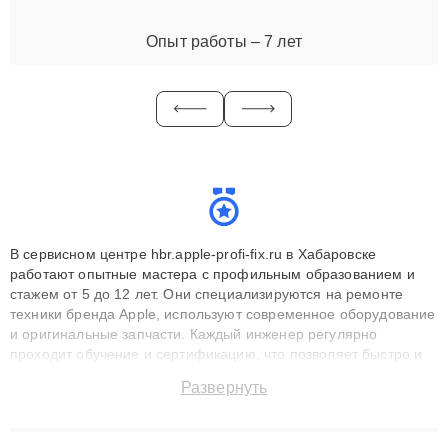
Опыт работы – 7 лет
В сервисном центре hbr.apple-profi-fix.ru в Хабаровске
работают опытные мастера с профильным образованием и
стажем от 5 до 12 лет. Они специализируются на ремонте
техники бренда Apple, используют современное оборудование
и оригинальные запчасти. Каждый инженер регулярно
проходит обучение и сертификацию, что позволяет быстро и
точноdiagnostikировать поломки и восстанавливать технику с
Развернуть
сохранением гарантии до 3 лет. Наши мастера решают
сложные случаи: от замены матриц и материнских плат до
ремонта после залития и восстановления данных. Благодаря