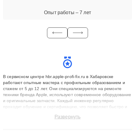
Опыт работы – 7 лет
В сервисном центре hbr.apple-profi-fix.ru в Хабаровске
работают опытные мастера с профильным образованием и
стажем от 5 до 12 лет. Они специализируются на ремонте
техники бренда Apple, используют современное оборудование
и оригинальные запчасти. Каждый инженер регулярно
проходит обучение и сертификацию, что позволяет быстро и
точноdiagnostikировать поломки и восстанавливать технику с
Развернуть
сохранением гарантии до 3 лет. Наши мастера решают
сложные случаи: от замены матриц и материнских плат до
ремонта после залития и восстановления данных. Благодаря