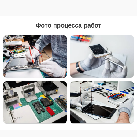
Для ремонта Apple iMac 21.5 2015 мы предлагаем как
оригинальные запчасти, так и их качественные аналоги. Каждый
клиент может выбрать тот вариант, который лучше всего
соответствует его бюджету и предпочтениям.
Фото процесса работ
Как выбрать подходящие запчасти:
Если ваше устройство планируется использовать
длительное время, оригинальные запчасти — это
лучший выбор для обеспечения максимальной
совместимости и надежности.
Если планируется обновление устройства в
ближайшее время, можно рассмотреть установку
качественных аналогов для экономии, сохраняя
при этом высокие стандарты надежности.
Независимо от выбора, мы уверены в качестве всех деталей —
будь то оригинальные запчасти или надежные аналоги от
проверенных производителей.
Чтобы начать ремонт, просто позвоните по телефону +7 (958)
295-29-36 или оставьте
Заявку на сайте
. Наш специалист
свяжется с вами в течение минуты, чтобы уточнить все детали и
записать вас на диагностику или ремонт в удобное для вас время.
Мы стремимся сделать процесс максимально удобным и