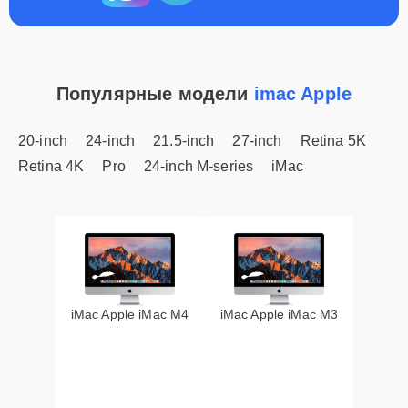
Популярные модели
imac Apple
20-inch
24-inch
21.5-inch
27-inch
Retina 5K
Retina 4K
Pro
24-inch M-series
iMac
iMac Apple iMac M4
iMac Apple iMac M3