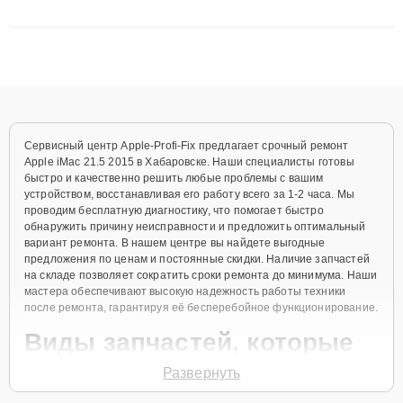
сложные случаи: от замены матриц и материнских плат до
ремонта после залития и восстановления данных. Благодаря
высокой квалификации и ответственному подходу клиенты
получают быстрый, качественный ремонт и понятные
объяснения по результатам диагностики.
Сервисный центр Apple-Profi-Fix предлагает срочный ремонт
Apple iMac 21.5 2015 в Хабаровске. Наши специалисты готовы
быстро и качественно решить любые проблемы с вашим
устройством, восстанавливая его работу всего за 1-2 часа. Мы
проводим бесплатную диагностику, что помогает быстро
обнаружить причину неисправности и предложить оптимальный
вариант ремонта. В нашем центре вы найдете выгодные
предложения по ценам и постоянные скидки. Наличие запчастей
на складе позволяет сократить сроки ремонта до минимума. Наши
мастера обеспечивают высокую надежность работы техники
после ремонта, гарантируя её бесперебойное функционирование.
Виды запчастей, которые
мы используем
Развернуть