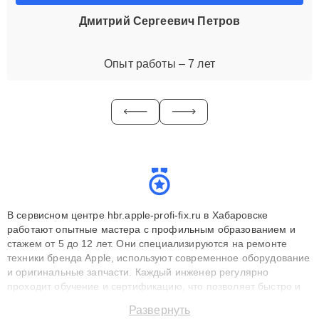
Дмитрий Сергеевич Петров
Опыт работы – 7 лет
В сервисном центре hbr.apple-profi-fix.ru в Хабаровске
работают опытные мастера с профильным образованием и
стажем от 5 до 12 лет. Они специализируются на ремонте
техники бренда Apple, используют современное оборудование
и оригинальные запчасти. Каждый инженер регулярно
проходит обучение и сертификацию, что позволяет быстро и
точноdiagnostikировать поломки и восстанавливать технику с
Развернуть
сохранением гарантии до 3 лет. Наши мастера решают