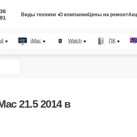
-36
Виды техники
О компании
Цены на ремонт
Ак
-91
ad
iMac
Watch
ПК
ac 21.5 2014 в