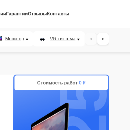
ции
Гарантии
Отзывы
Контакты
25%
Монитор
VR система
Наушники
Стоимость работ
0 ₽