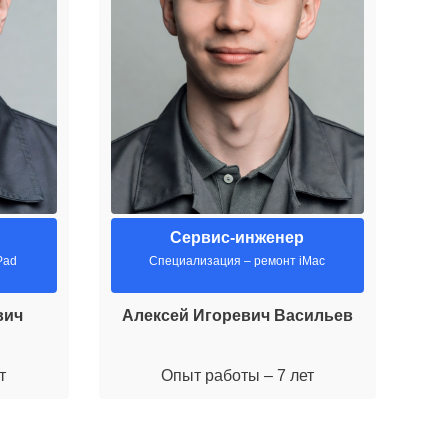
Сервис-инженер
Pad
Специализация – ремонт iMac
вич
Алексей Игоревич Васильев
М
т
Опыт работы – 7 лет