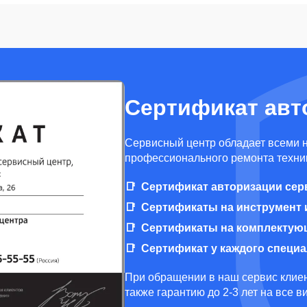
Сертификат авт
Cервисный центр обладает всеми 
профессионального ремонта техник
Сертификат авторизации сер
Сертификаты на инструмент 
Сертификаты на комплектую
Сертификат у каждого специ
При обращении в наш сервис клиен
также гарантию до 2-3 лет на все 