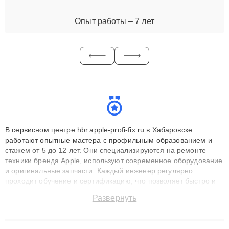
Опыт работы – 7 лет
В сервисном центре hbr.apple-profi-fix.ru в Хабаровске
работают опытные мастера с профильным образованием и
стажем от 5 до 12 лет. Они специализируются на ремонте
техники бренда Apple, используют современное оборудование
и оригинальные запчасти. Каждый инженер регулярно
проходит обучение и сертификацию, что позволяет быстро и
точноdiagnostikировать поломки и восстанавливать технику с
Развернуть
сохранением гарантии до 3 лет. Наши мастера решают
сложные случаи: от замены матриц и материнских плат до
ремонта после залития и восстановления данных. Благодаря