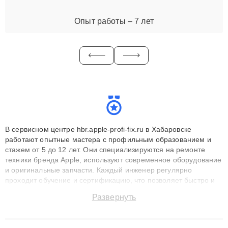
Опыт работы – 7 лет
В сервисном центре hbr.apple-profi-fix.ru в Хабаровске
работают опытные мастера с профильным образованием и
стажем от 5 до 12 лет. Они специализируются на ремонте
техники бренда Apple, используют современное оборудование
и оригинальные запчасти. Каждый инженер регулярно
проходит обучение и сертификацию, что позволяет быстро и
точноdiagnostikировать поломки и восстанавливать технику с
Развернуть
сохранением гарантии до 3 лет. Наши мастера решают
сложные случаи: от замены матриц и материнских плат до
ремонта после залития и восстановления данных. Благодаря