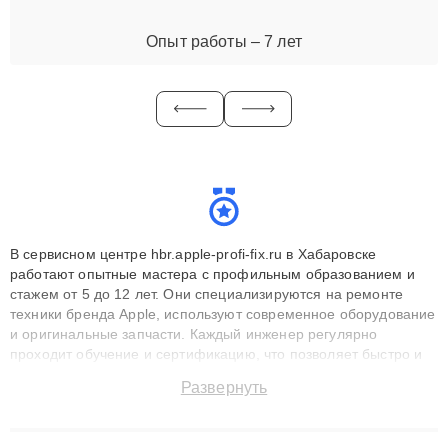
Опыт работы – 7 лет
В сервисном центре hbr.apple-profi-fix.ru в Хабаровске
работают опытные мастера с профильным образованием и
стажем от 5 до 12 лет. Они специализируются на ремонте
техники бренда Apple, используют современное оборудование
и оригинальные запчасти. Каждый инженер регулярно
проходит обучение и сертификацию, что позволяет быстро и
точноdiagnostikировать поломки и восстанавливать технику с
Развернуть
сохранением гарантии до 3 лет. Наши мастера решают
сложные случаи: от замены матриц и материнских плат до
ремонта после залития и восстановления данных. Благодаря