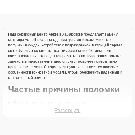
высокой квалификации и ответственному подходу клиенты
получают быстрый, качественный ремонт и понятные
объяснения по результатам диагностики.
Наш сервисный центр Apple в Хабаровске предлагает замену
матрицы моноблока с выгодными ценами и возможностью
получения скидок. Устройство с повреждённой матрицей теряет
свою функциональность, поэтому замена необходима для
восстановления полноценной работы. В наличии оригинальные
запчасти и качественные аналоги, что позволяет оперативно
произвести ремонт. Специалисты учитывают все технические
особенности конкретной модели, чтобы обеспечить надежный и
качественный ремонт.
Частые причины поломки
Физические повреждения экрана
Развернуть
Появление битых пикселей
Неисправность подсветки
Попадание влаги