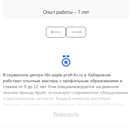
Опыт работы – 7 лет
В сервисном центре hbr.apple-profi-fix.ru в Хабаровске
работают опытные мастера с профильным образованием и
стажем от 5 до 12 лет. Они специализируются на ремонте
техники бренда Apple, используют современное оборудование
и оригинальные запчасти. Каждый инженер регулярно
проходит обучение и сертификацию, что позволяет быстро и
точноdiagnostikировать поломки и восстанавливать технику с
Развернуть
сохранением гарантии до 3 лет. Наши мастера решают
сложные случаи: от замены матриц и материнских плат до
ремонта после залития и восстановления данных. Благодаря