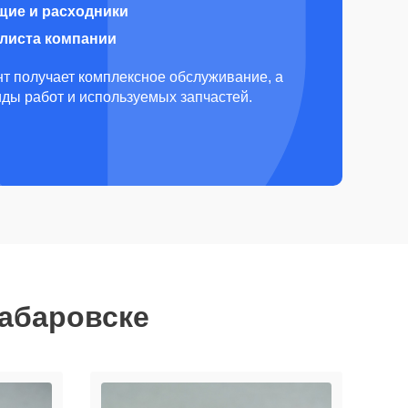
щие и расходники
алиста компании
т получает комплексное обслуживание, а
виды работ и используемых запчастей.
Хабаровске