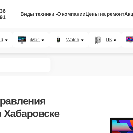
-36
Виды техники
О компании
Цены на ремонт
Ак
-91
ad
iMac
Watch
ПК
правления
в Хабаровске