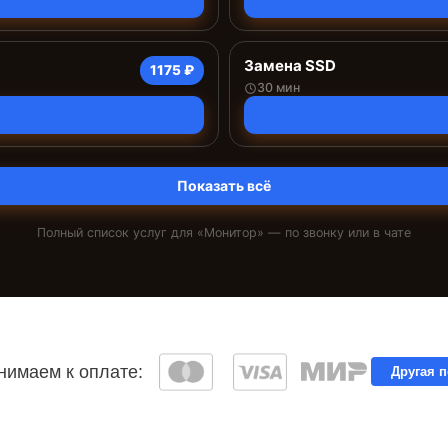
Замена SSD
1175 ₽
30 мин
Показать всё
Полный список услуг для «
Монитор
» — по звонку или в чате
имаем к оплате:
Другая 