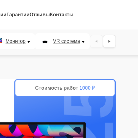
ции
Гарантии
Отзывы
Контакты
25%
Монитор
VR система
Наушники
Стоимость работ
1000 ₽