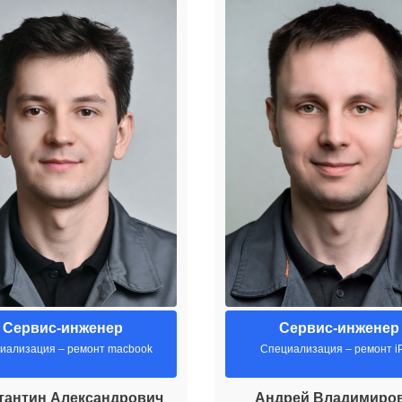
Сервис-инженер
Сервис-инженер
иализация – ремонт macbook
Специализация – ремонт i
тантин Александрович
Андрей Владимиро