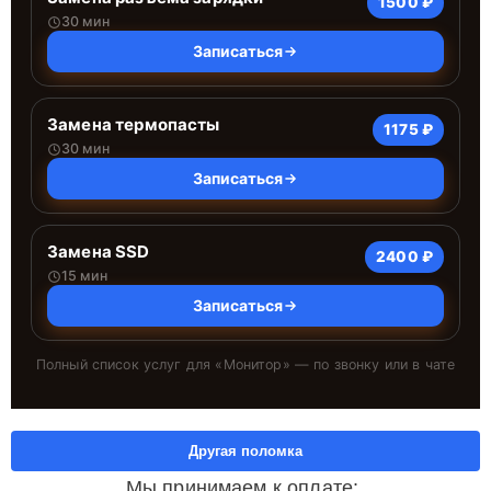
1500 ₽
30 мин
Записаться
Замена термопасты
1175 ₽
30 мин
Записаться
Замена SSD
2400 ₽
15 мин
Записаться
Полный список услуг для «
Монитор
» — по звонку или в чате
Другая поломка
Мы принимаем к оплате: