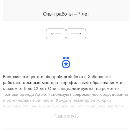
Опыт работы – 7 лет
В сервисном центре hbr.apple-profi-fix.ru в Хабаровске
работают опытные мастера с профильным образованием и
стажем от 5 до 12 лет. Они специализируются на ремонте
техники бренда Apple, используют современное оборудование
и оригинальные запчасти. Каждый инженер регулярно
проходит обучение и сертификацию, что позволяет быстро и
точноdiagnostikировать поломки и восстанавливать технику с
Развернуть
сохранением гарантии до 3 лет. Наши мастера решают
сложные случаи: от замены матриц и материнских плат до
ремонта после залития и восстановления данных. Благодаря